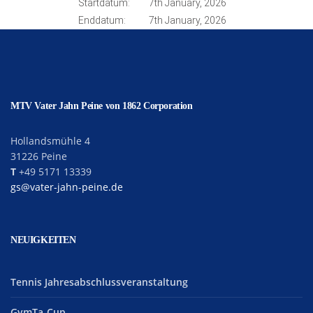
Startdatum:
7th January, 2026
Enddatum:
7th January, 2026
MTV Vater Jahn Peine von 1862 Corporation
Hollandsmühle 4
31226 Peine
T
+49 5171 13339
gs@vater-jahn-peine.de
NEUIGKEITEN
Tennis Jahresabschlussveranstaltung
GymTa-Cup