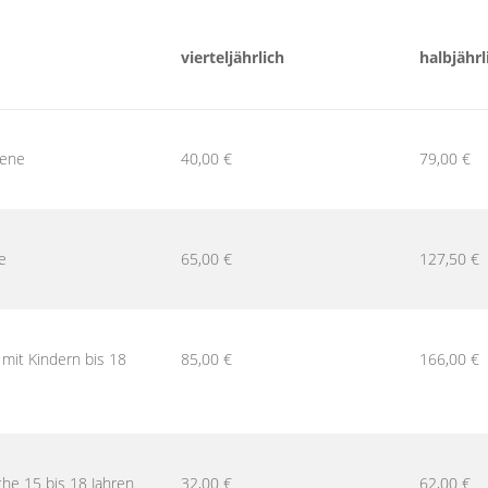
vierteljährlich
halbjährl
ene
40,00 €
79,00 €
e
65,00 €
127,50 €
 mit Kindern bis 18
85,00 €
166,00 €
che 15 bis 18 Jahren
32,00 €
62,00 €