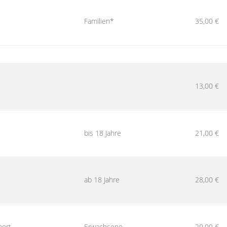
Familien*
35,00 €
13,00 €
l
bis 18 Jahre
21,00 €
ab 18 Jahre
28,00 €
port
Erwachsene
20,00 €