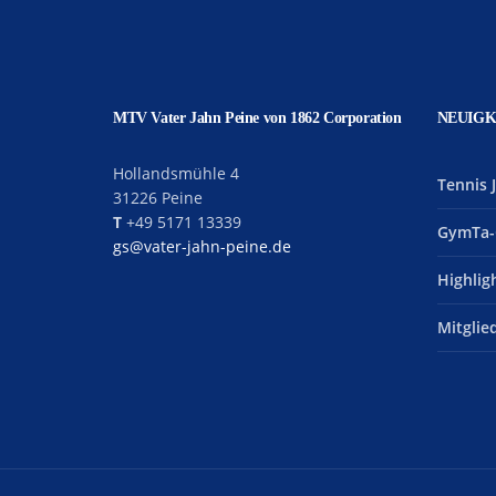
MTV Vater Jahn Peine von 1862 Corporation
NEUIGK
Hollandsmühle 4
Tennis 
31226 Peine
T
+49 5171 13339
GymTa-
gs@vater-jahn-peine.de
Highlig
Mitgli