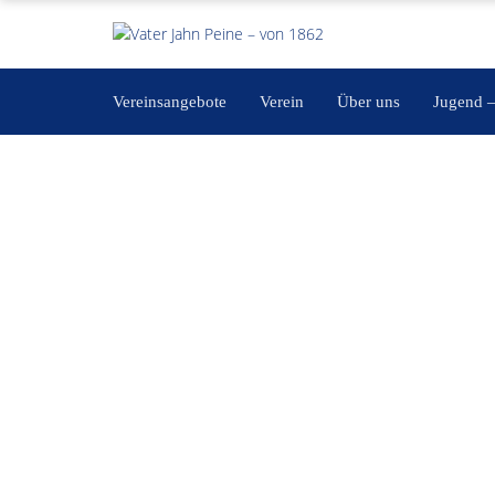
Vereinsangebote
Verein
Über uns
Jugend 
Kollegiumssitzung im V